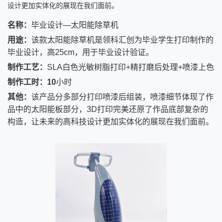
设计更加实体化的展现在我们面前。
名称：
毕业设计—太阳能除草机
用途：
该款太阳能除草机是领科汇创为毕业学生打印制作的
毕业设计，高25cm，用于毕业设计验证。
制作工艺：
SLA
白色光敏树脂打印+精打磨后处理+喷漆上色
制作工时：10
小时
其他：
该产品分多部分打印喷漆后组装，喷漆细节体现了作
品中的太阳能板部分，3D打印完美还原了作品底部复杂的
构造，让未来的高科技设计更加实体化的展现在我们面前。