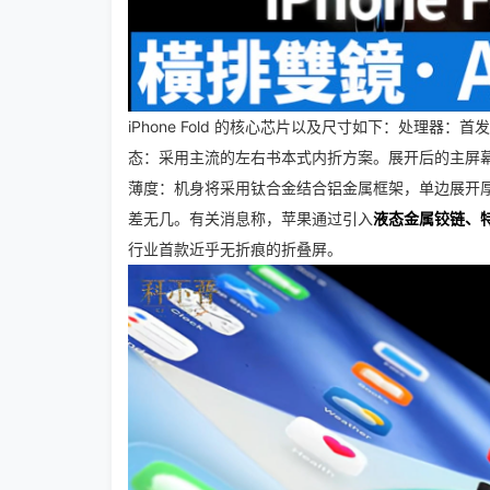
iPhone Fold 的核心芯片以及尺寸如下：
处理器：首发基
态：采用主流的左右书本式内折方案。展开后的主屏幕长宽比
薄度：机身将采用钛合金结合铝金属框架，单边展开厚度仅约 
差无几。
有关消息称，苹果通过引入
液态金属铰链、
行业首款近乎无折痕的折叠屏。