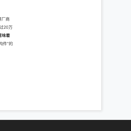
屏厂商
过20万
意味着
构件"的
。
。