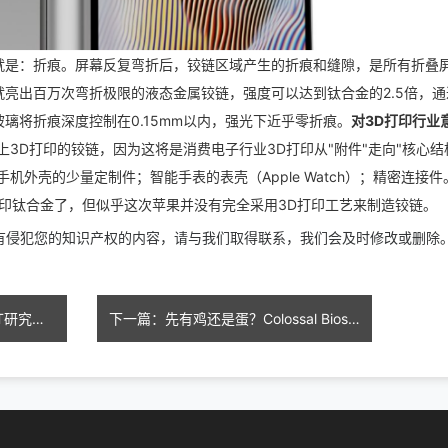
就是：折痕。
屏幕反复弯折后，铰链区域产生的折痕和缝隙，是所有折叠
亮出百万次弯折极限的液态金属铰链，强度可以达到钛合金的2.5倍，通
璃将折痕深度控制在0.15mm以内，强光下近乎零折痕。
对3D打印行业
3D打印的铰链，因为这将是消费电子行业3D打印从"附件"走向"核心结
机外壳的少量定制件；智能手表的表壳（Apple Watch）；精密连接件
D打印钛合金了，但似乎这次苹果并没有完全采用3D打印工艺来制造铰链。
上有侵犯您的知识产权的内容，请与我们取得联系，我们会及时修改或删除
上一篇： 迟到40年的新生，MIT研究人员利用3D打印将专利“三面拉链”设计变为现实
下一篇：先有鸡还是蛋？Colossal Biosciences用3D打印人造蛋壳成功孵出小鸡