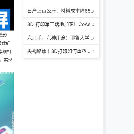
日产上百公斤，材料成本降65%+，领科汇创FGF颗粒料3D打印机
3D 打印军工落地加速！CoAspire 入选美军 FAMM 导弹项目，RAACM 巡航导弹依托增材制造推进量产
叠形
六只手，六种用途：耶鲁大学开发成本仅几百美元的3D打印多功能假肢套装
极佳纤
央视聚焦丨3D打印如何重塑航天制造——1毫米
板旗舰相
下，实现