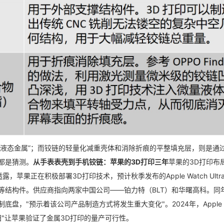
的液态金属”；而铰链的轻量化减重壳体和消除折痕的平整填充层，则是通过
都是猜测。
从手表表壳到手机铰链：苹果的3D打印三年
苹果的3D打印布
苹果正在积极部署3D打印技术，预计秋季发布的Apple Watch Ultra
等结构件。供应商指向两家中国公司——铂力特（BLT）和华曙高科。
同
制底盘，"预示着该公司产品制造方式将发生重大变化"。
2024年，Apple 
验田"让苹果验证了金属3D打印的量产可行性。