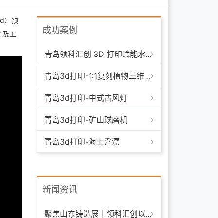
ld）预
成功案例
产及工
青岛领科汇创 3D 打印赋能水下清洁机器人：突破传统制造，深耕海洋智能装备新场景
青岛3d打印-1:1复刻植物三维模型
青岛3d打印-中式古风灯
青岛3d打印-矿山球磨机
青岛3d打印-海上浮漂
新闻资讯
聚焦山东铸造展｜领科汇创以 3D 打印技术赋能铸造模具革新