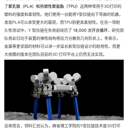
了
聚乳酸（PLA）和热塑性聚氨酯（TPU）
这两种常用于3D打印的
塑料的强度和柔韧性。他们使用一台能将Y型拉链向下弯曲的机器，
发现PLA可以承受更大的载荷，而TPU则更具柔韧性。在另一项耐
久性测试中，Y 型拉链在失效前经历了
18,000
次开合循环
，研究团
队将此归功于装置的弹性结构将应力分散到几何形状上。李表示，
金属等更坚固的材料可以进一步延长新型拉链设计的耐用性，而更
大规模的版本在团队目前的3D 打印平台上仍然无法实现。
总体而言，领科汇创认为，麻省理工学院的Y型拉链技术是3D打印