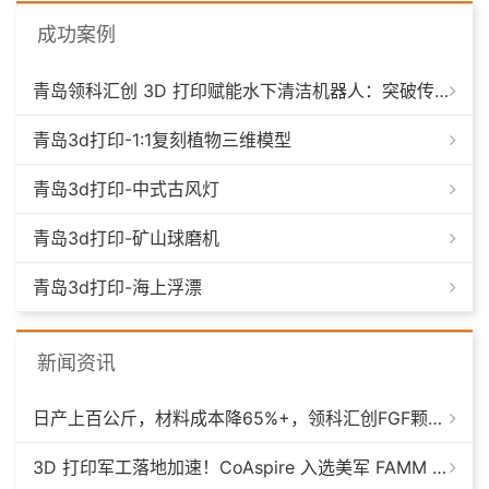
成功案例
青岛领科汇创 3D 打印赋能水下清洁机器人：突破传统制造，深耕海洋智能装备新场景
青岛3d打印-1:1复刻植物三维模型
青岛3d打印-中式古风灯
青岛3d打印-矿山球磨机
青岛3d打印-海上浮漂
新闻资讯
日产上百公斤，材料成本降65%+，领科汇创FGF颗粒料3D打印机
3D 打印军工落地加速！CoAspire 入选美军 FAMM 导弹项目，RAACM 巡航导弹依托增材制造推进量产