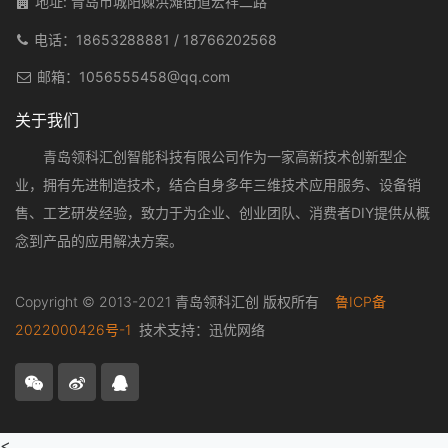
地址: 青岛市城阳棘洪滩街道宏祥二路
电话：
18653288881
/
18766202568
邮箱：
1056555458@qq.com
关于我们
青岛领科汇创智能科技有限公司作为一家高新技术创新型企
业，拥有先进制造技术，结合自身多年三维技术应用服务、设备销
售、工艺研发经验，致力于为企业、创业团队、消费者DIY提供从概
念到产品的应用解决方案。
Copyright © 2013-2021 青岛领科汇创 版权所有
鲁ICP备
2022000426号-1
技术支持：
迅优网络
<