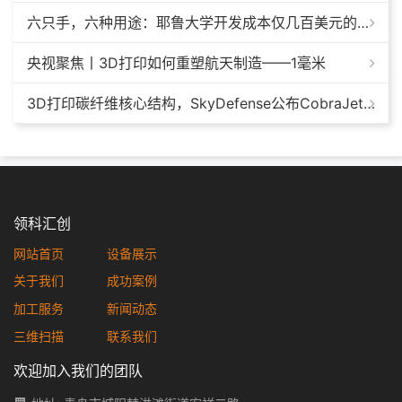
六只手，六种用途：耶鲁大学开发成本仅几百美元的3D打印多功能假肢套装
央视聚焦丨3D打印如何重塑航天制造——1毫米
3D打印碳纤维核心结构，SkyDefense公布CobraJet反无人机拦截机最新进展
领科汇创
网站首页
设备展示
关于我们
成功案例
加工服务
新闻动态
三维扫描
联系我们
欢迎加入我们的团队