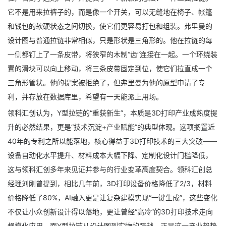
它不是用来拉裤子的，而是像一个开关，可以无缝地在椅子、帐篷
和钱包的软硬状态之间切换，使它们更容易打包和组装。弗里曼的
设计图与普通拉链非常相似，只是形状是三角形的。他在拉链的每
一侧都钉上了一条皮带，将狭窄的木制“齿”连接在一起。一个环绕装
置的滑块可以向上移动，将三条皮带固定到位，使它们拉直成一个
三角形管状。他的提案被拒绝了，但弗里曼为他的原型申请了专
利，并存放在数据库里，希望有一天能派上用场。
领科汇创认为，Y型拉链的“重获新生”，本质是3D打印产业成熟度提
升的必然结果，更是“技术沉淀+产业赋能”的典型体现。这项搁置近
40年的专利之所以能落地，核心得益于3D打印技术的三大突破——
设备自动化水平提升、材料成本大幅下降、定制化设计门槛降低，
这与领科汇创多年来见证并参与的行业变革高度契合。领科汇创总
经理刘刚曾提到，相比几年前，3D打印设备价格降低了2/3，材料
价格降低了80%，AI融入更是让复杂建模实现“一键生成”，这些变化
不仅让小众创新设计得以落地，更让曾经“高冷”的3D打印技术走向
规模化应用，而Y型拉链从设计图到实物的跨越，正是这一产业趋势