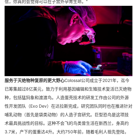
信，你真的会觉得可以在子宫外孕育生命。"
服务于灭绝物种复原的更大野心
Colossal公司成立于2021年，迄今
已筹集超过8亿美元，致力于利用基因编辑和生殖技术复活已灭绝物
种，包括猛犸象和渡渡鸟。人造蛋壳技术的研发工作由公司的外源
性开发团队（Exo Dev）在达拉斯完成，研究团队同时也在推进针对
哺乳动物（首先是袋类动物）的人造子宫研究。
巨型恐鸟是这项技
术最具挑战性的目标。这种不会飞的鸟类曾生活在新西兰，身高约
3.7米，产下的蛋重达4升。大约750年前，随着毛利人祖先登陆，