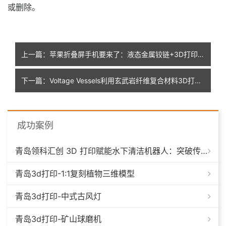
或删除
。
上一篇：苹果折叠屏手机要来了：液态金属铰链+3D打印盖板+高分子3D打印填充
下一篇：Voltage Vessels利用玄武岩纤维复合材料3D打印6米长的军用船体
成功案例
青岛领科汇创 3D 打印赋能水下清洁机器人：突破传统制造，深耕海洋智能装备新场景
青岛3d打印-1:1复刻植物三维模型
青岛3d打印-中式古风灯
青岛3d打印-矿山球磨机