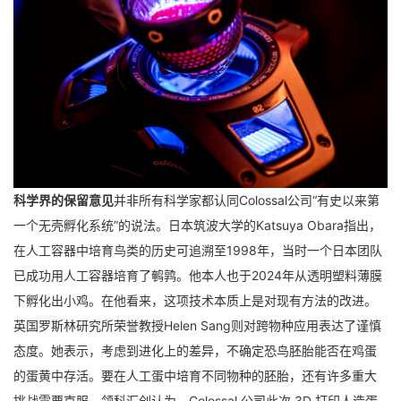
科学界的保留意见
并非所有科学家都认同Colossal公司“有史以来第
一个无壳孵化系统”的说法。
日本筑波大学的Katsuya Obara指出，
在人工容器中培育鸟类的历史可追溯至1998年，当时一个日本团队
已成功用人工容器培育了鹌鹑。他本人也于2024年从透明塑料薄膜
下孵化出小鸡。在他看来，这项技术本质上是对现有方法的改进。
英国罗斯林研究所荣誉教授Helen Sang则对跨物种应用表达了谨慎
态度。她表示，考虑到进化上的差异，不确定恐鸟胚胎能否在鸡蛋
的蛋黄中存活。要在人工蛋中培育不同物种的胚胎，还有许多重大
挑战需要克服。
领科汇创认为，Colossal 公司此次 3D 打印人造蛋