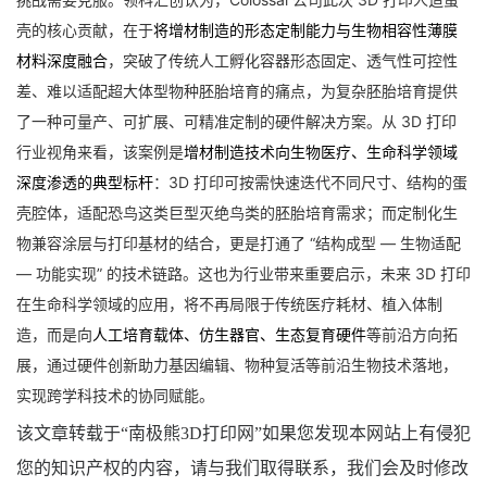
壳的核心贡献，在于
将增材制造的形态定制能力与生物相容性薄膜
材料深度融合
，突破了传统人工孵化容器形态固定、透气性可控性
差、难以适配超大体型物种胚胎培育的痛点，为复杂胚胎培育提供
了一种可量产、可扩展、可精准定制的硬件解决方案。从 3D 打印
行业视角来看，该案例是
增材制造技术向生物医疗、生命科学领域
深度渗透的典型标杆
：3D 打印可按需快速迭代不同尺寸、结构的蛋
壳腔体，适配恐鸟这类巨型灭绝鸟类的胚胎培育需求；而定制化生
物兼容涂层与打印基材的结合，更是打通了 “结构成型 — 生物适配
— 功能实现” 的技术链路。这也为行业带来重要启示，未来 3D 打印
在生命科学领域的应用，将不再局限于传统医疗耗材、植入体制
造，而是向
人工培育载体、仿生器官、生态复育硬件
等前沿方向拓
展，通过硬件创新助力基因编辑、物种复活等前沿生物技术落地，
实现跨学科技术的协同赋能。
该文章转载于
“南极熊3D打印网”如果您发现本网站上有侵犯
您的知识产权的内容，请与我们取得联系，我们会及时修改