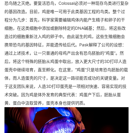
恐鸟随之灭绝。
要复活恐鸟，Colossal必须对一种现存鸟类进行复杂
的基因改造。目前，鸡是唯一可用于此类基因工程的鸟类。整个过
程分为几步：首先，科学家需要编辑鸡体内能产生精子和卵子的干
细胞，在这类细胞中添加或删除特定的DNA碱基；然后，将这些改
造过的细胞重新注入鸡的卵子中。由此诞生的鸡，这些生殖细胞会
携带恐鸟的基因特征，并能遗传给后代。
Pask解释了公司的设想：
通过上述技术，让一只普通的母鸡产出含有恐鸟胚胎的“鸡蛋”。然
后，将这个特殊的胚胎从鸡蛋中取出，放入更大尺寸的3D打印人造
蛋壳中继续培育，直至孵化。在这里，“鸡蛋”只是培育恐鸟胚胎的载
体，而人造蛋壳的尺寸，是决定这一路径能否成功的关键变量。
对
于这支团队来说，人造3D打印蛋壳是一项相对快速、容易实现的技
术突破。因为鸡是体外发育的典型代表：鸡蛋产下后，胚胎从蛋
黄、蛋白中汲取营养，蛋壳本身也提供钙质。