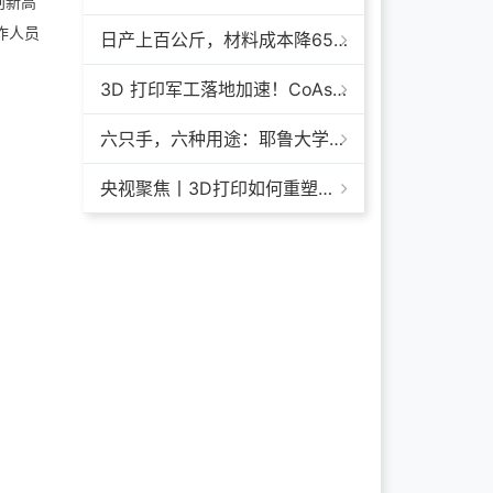
创新高
作人员
日产上百公斤，材料成本降65%+，领科汇创FGF颗粒料3D打印机
3D 打印军工落地加速！CoAspire 入选美军 FAMM 导弹项目，RAACM 巡航导弹依托增材制造推进量产
六只手，六种用途：耶鲁大学开发成本仅几百美元的3D打印多功能假肢套装
央视聚焦丨3D打印如何重塑航天制造——1毫米