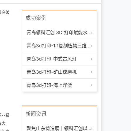
展突破
成功案例
青岛领科汇创 3D 打印赋能水下清洁机器人：突破传统制造，深耕海洋智能装备新场景
青岛3d打印-1:1复刻植物三维模型
青岛3d打印-中式古风灯
青岛3d打印-矿山球磨机
青岛3d打印-海上浮漂
新闻资讯
职业精
者大
聚焦山东铸造展｜领科汇创以 3D 打印技术赋能铸造模具革新