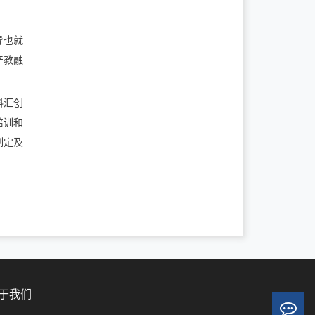
导也就
产教融
科汇创
培训和
制定及
于我们