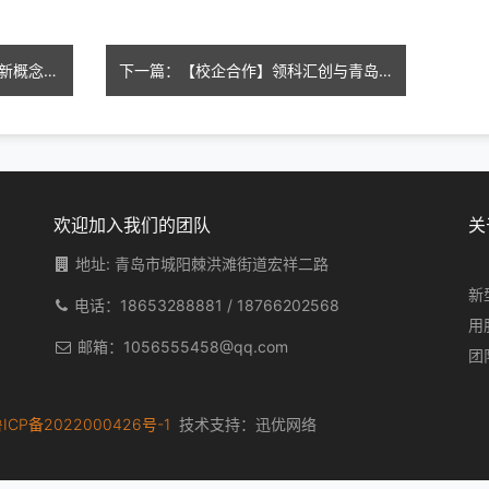
上一篇：毕业设计------3D打印新概念游艇
下一篇：【校企合作】领科汇创与青岛工程职业学院共建校外实训基地
欢迎加入我们的团队
关
地址: 青岛市城阳棘洪滩街道宏祥二路
新
电话：
18653288881
/
18766202568
用
邮箱：
1056555458@qq.com
团
ICP备2022000426号-1
技术支持：
迅优网络