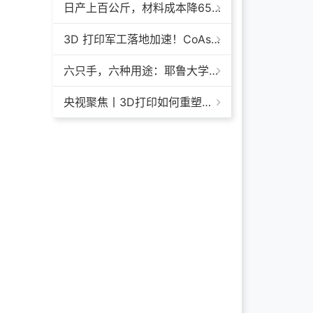
日产上百公斤，材料成本降65%+，领科汇创FGF颗粒料3D打印机
3D 打印军工落地加速！CoAspire 入选美军 FAMM 导弹项目，RAACM 巡航导弹依托增材制造推进量产
六只手，六种用途：耶鲁大学开发成本仅几百美元的3D打印多功能假肢套装
央视聚焦丨3D打印如何重塑航天制造——1毫米