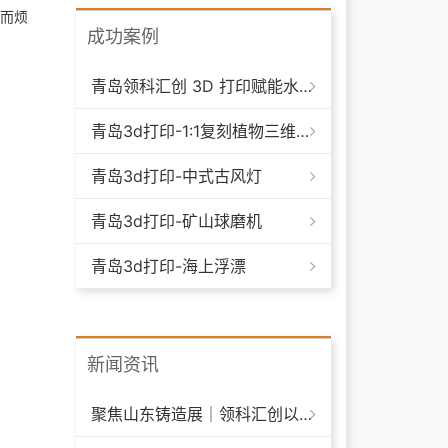
而烦
成功案例
青岛领科汇创 3D 打印赋能水下清洁机器人：突破传统制造，深耕海洋智能装备新场景
青岛3d打印-1:1复刻植物三维模型
青岛3d打印-中式古风灯
青岛3d打印-矿山球磨机
青岛3d打印-海上浮漂
新闻资讯
聚焦山东铸造展｜领科汇创以 3D 打印技术赋能铸造模具革新