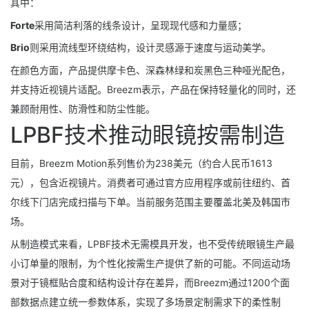
其中：
Forte
采用简洁利落的线条设计，呈现现代感和力量感；
Brio
则采用流线型环绕结构，设计灵感源于速度与运动美学。
在颜色方面，产品提供摩卡色、深森林绿和炭黑色三种哑光配色，
并支持近视镜片适配。Breezm表示，产品在保持轻量化的同时，还
兼顾耐用性、防滑性和防尘性能。
LPBF技术推动眼镜按需制造
目前，Breezm Motion系列售价为238美元（约合人民币1613
元），包含近视镜片。消费者可通过官方应用程序或前往纽约、首
尔线下门店完成扫描与下单。当前服务范围主要覆盖北美及韩国市
场。
从制造模式来看，LPBF技术无需模具开发，也不受传统眼镜生产最
小订单量的限制，为个性化按需生产提供了新的可能。不同运动场
景对于镜框贴合度和结构设计存在差异，而Breezm通过1200个面
部数据点建立统一参数体系，实现了多场景定制需求下的柔性制