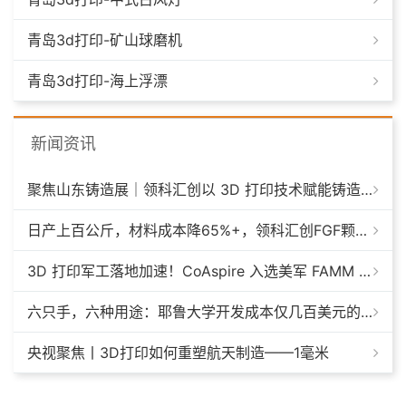
青岛3d打印-矿山球磨机
青岛3d打印-海上浮漂
新闻资讯
聚焦山东铸造展｜领科汇创以 3D 打印技术赋能铸造模具革新
日产上百公斤，材料成本降65%+，领科汇创FGF颗粒料3D打印机
3D 打印军工落地加速！CoAspire 入选美军 FAMM 导弹项目，RAACM 巡航导弹依托增材制造推进量产
六只手，六种用途：耶鲁大学开发成本仅几百美元的3D打印多功能假肢套装
央视聚焦丨3D打印如何重塑航天制造——1毫米