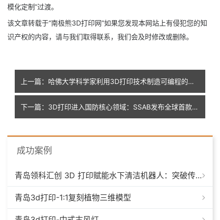
模化定制”过渡。
该文章转载于“南极熊3D打印网”如果您发现本网站上有侵犯您的知
识产权的内容，请与我们取得联系，我们会及时修改或删除。
上一篇：哈佛大学科学家利用3D打印技术制造可编程的人工肌肉丝，用于软体机器人
下一篇：3D打印进入国防核心领域：SSAB发布全球首款防护级装甲钢粉
成功案例
青岛领科汇创 3D 打印赋能水下清洁机器人：突破传统制造，深耕海洋智能装备新场景
青岛3d打印-1:1复刻植物三维模型
青岛3d打印-中式古风灯