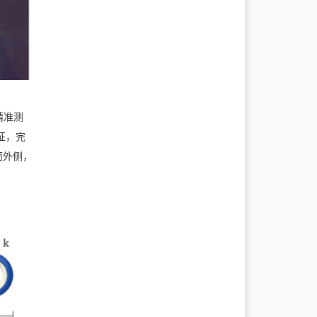
精准测
征，完
面外侧，