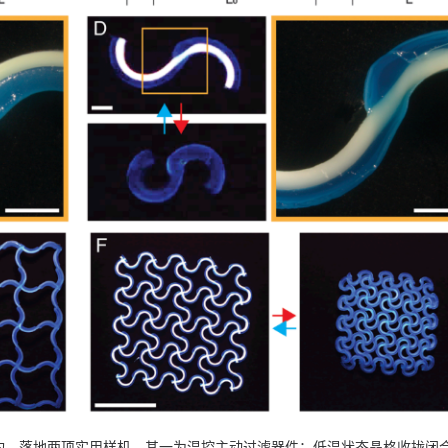
构，落地两项实用样机。其一为温控主动过滤器件：低温状态晶格收拢闭