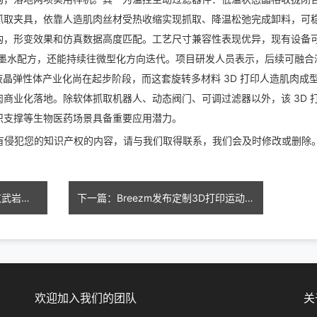
抓取夹具，依靠人造肌肉丝材受热收缩实现抓取、降温松弛完成卸料，可
构，形变效果和仿真数据高度匹配。工艺尺寸兼容性表现优异，现有设备
构与墨水配方，还能持续往微型化方向迭代。项目研发人员表示，后续可融合
段液晶弹性体产业化尚在起步阶段，而这套
旋转多材料 3D 打印人造肌肉
成
商业化落地。除软体抓取机器人、动态阀门、可调过滤器以外，该 3D 
织支撑等生物医药场景具备重要应用潜力。
上有侵犯您的知识产权的内容，请与我们取得联系，我们会及时修改或删除
上一篇：Voltage Vessels利用玄武岩纤维复合材料3D打印6米长的军用船体
下一篇：Breezm发布定制3D打印运动太阳镜：1200面部数据点精准匹配不同面部特征
欢迎加入我们的团队
关