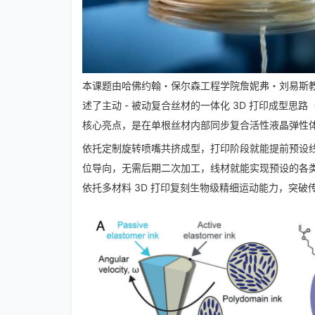
本课题由哈佛约翰・保尔森工程学院詹妮弗・刘易斯
述了主动 - 被动复合丝材的一体化 3D 打印成型思路（
核心亮点，是在单根丝材内部同步复合
活性液晶弹性
依托定制旋转喷嘴共挤成型，打印阶段就能提前预设
位导向，无需后期二次加工，线材就能实现预设的各
依托多材料 3D 打印复刻生物级精细运动能力，突