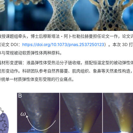
教授课题组牵头，博士后穆斯塔法・阿卜杜勒拉赫曼担任论文一作，论文
论文 DOI：
https://doi.org/10.1073/pnas.2537250123
）。本次 3D 
体
与常规被动软质弹性体两种原料。
线材形变逻辑：液晶弹性体受热沿分子链收缩，搭配恒温定型的被动弹性
类形变动作。科研团队参考自然界藤蔓、肌肉组织、象鼻等天然柔性构造
破传统单一材质弹性体变形受限的行业痛点。