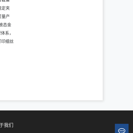
稳定夹
可量产
液态金
型体系，
打印细丝
。
于我们