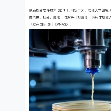
借助
旋转式多材料 3D 打印
创新工艺，哈佛大学研究
成弯曲、扭转、膨胀、收缩等可控形变，为
软体机器
刊发在国际顶刊《PNAS》。