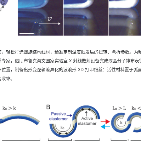
布，轻松打造螺旋结构线材，精准定制温度触发后的扭转、弯折参数。为
专家，借助布鲁克海文国家实验室 X 射线散射设备完成液晶分子排布表
位置，制备出形变逻辑差异化的波浪形 3D 打印细丝：活性材料置于弧
内收缩。