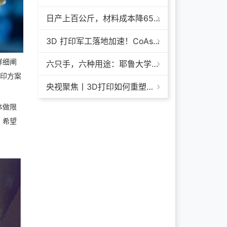
日产上百公斤，材料成本降65%+，领科汇创FGF颗粒料3D打印机
3D 打印军工落地加速！CoAspire 入选美军 FAMM 导弹项目，RAACM 巡航导弹依托增材制造推进量产
详细阐
六只手，六种用途：耶鲁大学开发成本仅几百美元的3D打印多功能假肢套装
打印方案
央视聚焦丨3D打印如何重塑航天制造——1毫米
体做限
，希望