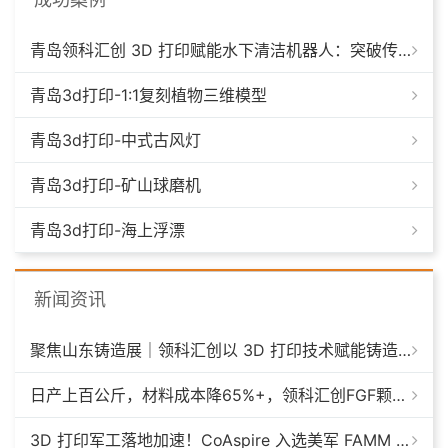
青岛领科汇创 3D 打印赋能水下清洁机器人：突破传统制造，深耕海洋智能装备新场景
青岛3d打印-1:1复刻植物三维模型
青岛3d打印-中式古风灯
青岛3d打印-矿山球磨机
青岛3d打印-海上浮漂
新闻资讯
聚焦山东铸造展｜领科汇创以 3D 打印技术赋能铸造模具革新
日产上百公斤，材料成本降65%+，领科汇创FGF颗粒料3D打印机
3D 打印军工落地加速！CoAspire 入选美军 FAMM 导弹项目，RAACM 巡航导弹依托增材制造推进量产