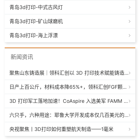
青岛3d打印-中式古风灯
青岛3d打印-矿山球磨机
青岛3d打印-海上浮漂
新闻资讯
聚焦山东铸造展｜领科汇创以 3D 打印技术赋能铸造模具革新
日产上百公斤，材料成本降65%+，领科汇创FGF颗粒料3D打印机
3D 打印军工落地加速！CoAspire 入选美军 FAMM 导弹项目，RAACM 巡航导弹依托增材制造推进量产
六只手，六种用途：耶鲁大学开发成本仅几百美元的3D打印多功能假肢套装
央视聚焦丨3D打印如何重塑航天制造——1毫米