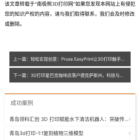
该文章转载于
“
南极熊
3D打印网”如果您发现本网站上有侵犯
您的知识产权的内容，请与我们取得联系，我们会及时修改
或删除
。
上一篇：轻松实现创意：Prusa EasyPrint让3D打印触手可及，用手机实现模型切片
下一篇：3D打印星巴克咖啡店落户德克萨斯州，科技与建筑的完美融合
成功案例
青岛领科汇创 3D 打印赋能水下清洁机器人：突破传统制造，深耕海洋智能装备新场景
青岛3d打印-1:1复刻植物三维模型