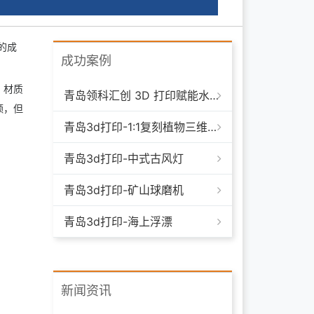
的成
成功案例
，材质
青岛领科汇创 3D 打印赋能水下清洁机器人：突破传统制造，深耕海洋智能装备新场景
额，但
青岛3d打印-1:1复刻植物三维模型
青岛3d打印-中式古风灯
青岛3d打印-矿山球磨机
青岛3d打印-海上浮漂
新闻资讯