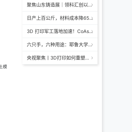
聚焦山东铸造展｜领科汇创以 3D 打印技术赋能铸造模具革新
日产上百公斤，材料成本降65%+，领科汇创FGF颗粒料3D打印机
3D 打印军工落地加速！CoAspire 入选美军 FAMM 导弹项目，RAACM 巡航导弹依托增材制造推进量产
六只手，六种用途：耶鲁大学开发成本仅几百美元的3D打印多功能假肢套装
央视聚焦丨3D打印如何重塑航天制造——1毫米
土模