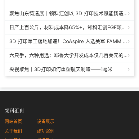
聚焦山东铸造展｜领科汇创以 3D 打印技术赋能铸造模具革新
日产上百公斤，材料成本降65%+，领科汇创FGF颗粒料3D打印机
3D 打印军工落地加速！CoAspire 入选美军 FAMM 导弹项目，RAACM 巡航导弹依托增材制造推进量产
六只手，六种用途：耶鲁大学开发成本仅几百美元的3D打印多功能假肢套装
央视聚焦丨3D打印如何重塑航天制造——1毫米
领科汇创
网站首页
设备展示
关于我们
成功案例