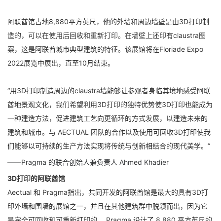
阿联酋馆占地8,880平方英尺，他的外墙和周边墙壁是由3D打印制
造的，可以在使用后回收和重新打印。在墙壁上还印有claustra图
案，这是阿联酋城市典型建筑的特征。该展馆将在Floriade Expo
2022展览中展出，直至10月结束。
“用3D打印制造周边的claustra墙能够让参观者身临其境地感受阿联
酋地景观文化，我们希望利用3D打印的独特优势使3D打印也能成为
一种建造方法，促进建筑工艺向更循环的方式发展，以建造未来的
建筑和城市。与 AECTUAL 团队的合作以及使用可回收3D打印使我
们能够以可持续的生产方法实现将传统与创新相结合的现代美学。”
——Pragma 的联合创始人兼负责人 Ahmed Khadier
3D打印的阿联酋馆
Aectual 和 Pragma指出，共同开发的阿联酋馆是最大的具有3D打
印外墙和围墙的展馆之一，并且在其他建筑群中脱颖而出，因为它
是完全可回收和可重新打印的。 Pragma 设计了 8,880 平方英尺的