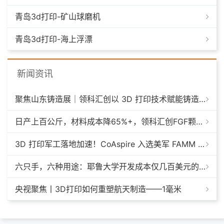
青岛3d打印-矿山球磨机
青岛3d打印-海上浮漂
新闻资讯
聚焦山东铸造展｜领科汇创以 3D 打印技术赋能铸造模具革新
日产上百公斤，材料成本降65%+，领科汇创FGF颗粒料3D打印机
3D 打印军工落地加速！CoAspire 入选美军 FAMM 导弹项目，RAACM 巡航导弹依托增材制造推进量产
六只手，六种用途：耶鲁大学开发成本仅几百美元的3D打印多功能假肢套装
央视聚焦丨3D打印如何重塑航天制造——1毫米