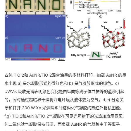
△纯 TiO 2和 AuNR/TiO 2混合油墨的多材料打印。加载 AuNR 的墨
水出现 a) 呈水凝胶形式的微红色和 b) 呈气凝胶形式的绿色。c)
UV/Vis 吸收光谱表明颜色变化是由纵向等离子体共振峰的蓝移引起
的，同时通过超临界干燥将介电环境从液体变为空气。d,e) 分别关
闭和打开 300 W Xe 光源照明时结构化气凝胶的热红外相机图像。
f,g) TiO 2和AuNR/TiO 2气凝胶在可见光照射下的光热加热示意图。
纯二氧化钛气凝胶保持低温，而负载 AuNR 的气凝胶由于等离子