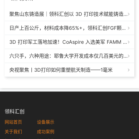
聚焦山东铸造展｜领科汇创以 3D 打印技术赋能铸造模具革新
日产上百公斤，材料成本降65%+，领科汇创FGF颗粒料3D打印机
3D 打印军工落地加速！CoAspire 入选美军 FAMM 导弹项目，RAACM 巡航导弹依托增材制造推进量产
六只手，六种用途：耶鲁大学开发成本仅几百美元的3D打印多功能假肢套装
央视聚焦丨3D打印如何重塑航天制造——1毫米
领科汇创
网站首页
设备展示
关于我们
成功案例