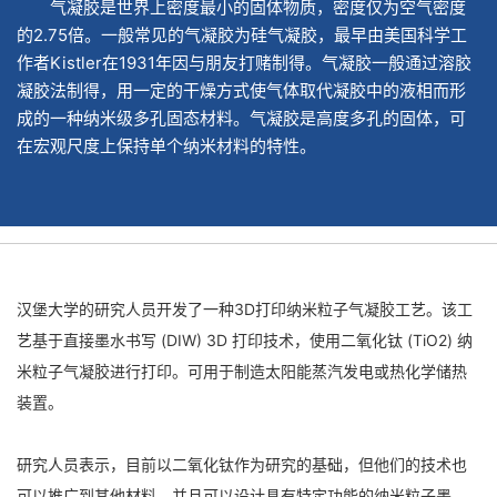
气凝胶是世界上密度最小的固体物质，密度仅为空气密度
的2.75倍。一般常见的气凝胶为硅气凝胶，最早由美国科学工
作者Kistler在1931年因与朋友打赌制得。气凝胶一般通过溶胶
凝胶法制得，用一定的干燥方式使气体取代凝胶中的液相而形
成的一种纳米级多孔固态材料。气凝胶是高度多孔的固体，可
在宏观尺度上保持单个纳米材料的特性。
汉堡大学的研究人员开发了一种3D打印纳米粒子气凝胶工艺。该工
艺基于直接墨水书写 (DIW) 3D 打印技术，使用二氧化钛 (TiO2) 纳
米粒子气凝胶进行打印。可用于制造太阳能蒸汽发电或热化学储热
装置。
研究人员表示，目前以二氧化钛作为研究的基础，但他们的技术也
可以推广到其他材料，并且可以设计具有特定功能的纳米粒子墨