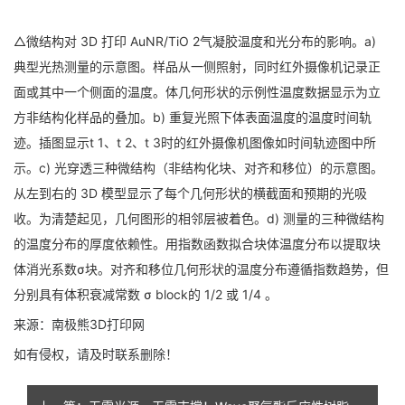
△微结构对 3D 打印 AuNR/TiO 2气凝胶温度和光分布的影响。a)
典型光热测量的示意图。样品从一侧照射，同时红外摄像机记录正
面或其中一个侧面的温度。体几何形状的示例性温度数据显示为立
方非结构化样品的叠加。b) 重复光照下体表面温度的温度时间轨
迹。插图显示t 1、t 2、t 3时的红外摄像机图像如时间轨迹图中所
示。c) 光穿透三种微结构（非结构化块、对齐和移位）的示意图。
从左到右的 3D 模型显示了每个几何形状的横截面和预期的光吸
收。为清楚起见，几何图形的相邻层被着色。d) 测量的三种微结构
的温度分布的厚度依赖性。用指数函数拟合块体温度分布以提取块
体消光系数σ块。对齐和移位几何形状的温度分布遵循指数趋势，但
分别具有体积衰减常数 σ block的 1/2 或 1/4 。
来源：南极熊3D打印网
如有侵权，请及时联系删除！