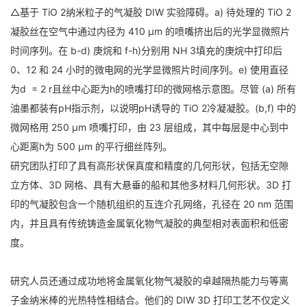
△基于 TiO 2纳米粒子的气凝胶 DIW 实验障碍。a) 待处理的 TiO 2
凝胶丝在空气中通过内径为 410 μm 的喷嘴挤出后的光学显微照片
时间序列。在 b-d) 庚烷和 f-h)分别用 NH 3填充的庚烷中打印后
0、12 和 24 小时的微电网的光学显微照片时间序列。e) 使用直径
为d = 2 r且丝中心距为h的喷嘴打印的微网格示意图。尽管 (a) 所有
油墨都装有pH指示剂，以说明pH诱导的 TiO 2冷凝凝胶。(b,f) 中的
微网格用 250 μm 喷嘴打印，由 23 层组成，其中每层是中心到中
心距离h为 500 μm 的平行细丝阵列。
研究团队打印了具有高形状保真度和精度的几何形状，包括无空隙
立方体、3D 网格、具有大悬垂的船和其他多材料几何形状。3D 打
印的气凝胶包含一个随机组织的互连介孔网络，孔径在 20 nm 范围
内，并且具有传统铸造金属氧化物气凝胶的典型相对表面积和低密
度。
研究人员还通过成功地将金属氧化物气凝胶的卓越隔热能力与等离
子金纳米棒的光热特性相结合。他们的 DIW 3D 打印工艺不仅定义