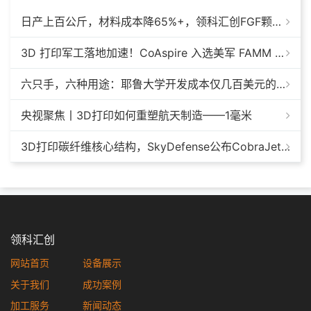
日产上百公斤，材料成本降65%+，领科汇创FGF颗粒料3D打印机
3D 打印军工落地加速！CoAspire 入选美军 FAMM 导弹项目，RAACM 巡航导弹依托增材制造推进量产
六只手，六种用途：耶鲁大学开发成本仅几百美元的3D打印多功能假肢套装
央视聚焦丨3D打印如何重塑航天制造——1毫米
3D打印碳纤维核心结构，SkyDefense公布CobraJet反无人机拦截机最新进展
领科汇创
网站首页
设备展示
关于我们
成功案例
加工服务
新闻动态