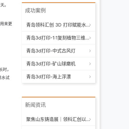
4天。
成功案例
用来更
青岛领科汇创 3D 打印赋能水下清洁机器人：突破传统制造，深耕海洋智能装备新场景
青岛3d打印-1:1复刻植物三维模型
青岛3d打印-中式古风灯
青岛3d打印-矿山球磨机
长时，
青岛3d打印-海上浮漂
墨水试
新闻资讯
聚焦山东铸造展｜领科汇创以 3D 打印技术赋能铸造模具革新