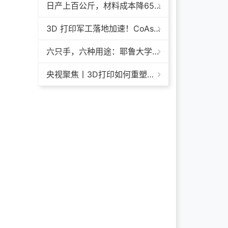
日产上百公斤，材料成本降65%+，领科汇创FGF颗粒料3D打印机
3D 打印军工落地加速！CoAspire 入选美军 FAMM 导弹项目，RAACM 巡航导弹依托增材制造推进量产
六只手，六种用途：耶鲁大学开发成本仅几百美元的3D打印多功能假肢套装
央视聚焦丨3D打印如何重塑航天制造——1毫米