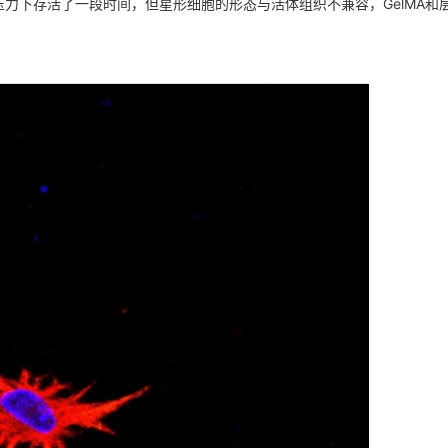
的压力下存活了一段时间，但星形细胞的形态与活体组织不兼容，GelMA和