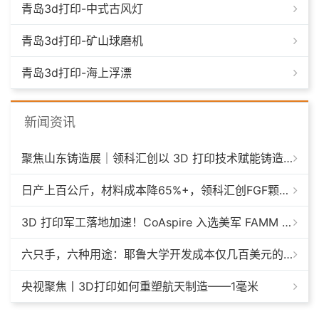
青岛3d打印-中式古风灯
青岛3d打印-矿山球磨机
青岛3d打印-海上浮漂
新闻资讯
聚焦山东铸造展｜领科汇创以 3D 打印技术赋能铸造模具革新
日产上百公斤，材料成本降65%+，领科汇创FGF颗粒料3D打印机
3D 打印军工落地加速！CoAspire 入选美军 FAMM 导弹项目，RAACM 巡航导弹依托增材制造推进量产
六只手，六种用途：耶鲁大学开发成本仅几百美元的3D打印多功能假肢套装
央视聚焦丨3D打印如何重塑航天制造——1毫米