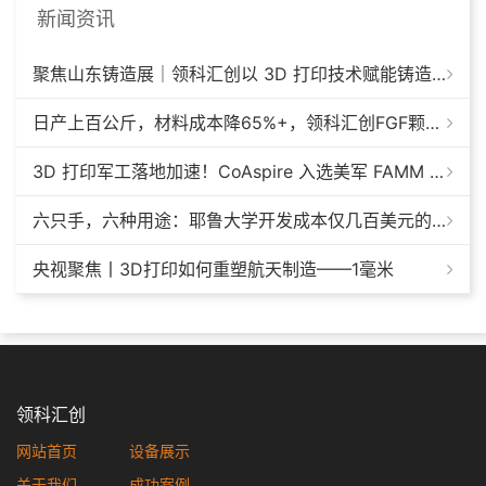
新闻资讯
聚焦山东铸造展｜领科汇创以 3D 打印技术赋能铸造模具革新
日产上百公斤，材料成本降65%+，领科汇创FGF颗粒料3D打印机
3D 打印军工落地加速！CoAspire 入选美军 FAMM 导弹项目，RAACM 巡航导弹依托增材制造推进量产
六只手，六种用途：耶鲁大学开发成本仅几百美元的3D打印多功能假肢套装
央视聚焦丨3D打印如何重塑航天制造——1毫米
领科汇创
网站首页
设备展示
关于我们
成功案例