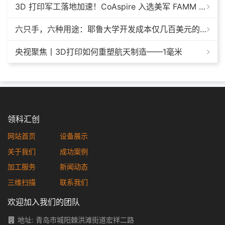
3D 打印军工落地加速！CoAspire 入选美军 FAMM 导弹项目，RAACM 巡航导弹依托增材制造推进量产
六只手，六种用途：耶鲁大学开发成本仅几百美元的3D打印多功能假肢套装
央视聚焦丨3D打印如何重塑航天制造——1毫米
领科汇创
网站首页
设备展示
关于我们
成功案例
加工服务
新闻动态
三维扫描
联系我们
欢迎加入我们的团队
地址: 青岛市城阳棘洪滩街道宏祥二路