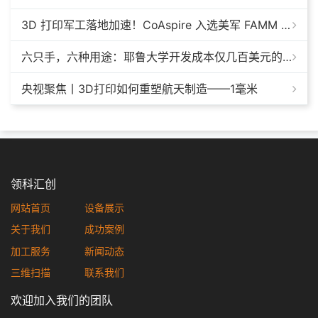
3D 打印军工落地加速！CoAspire 入选美军 FAMM 导弹项目，RAACM 巡航导弹依托增材制造推进量产
六只手，六种用途：耶鲁大学开发成本仅几百美元的3D打印多功能假肢套装
央视聚焦丨3D打印如何重塑航天制造——1毫米
领科汇创
网站首页
设备展示
关于我们
成功案例
加工服务
新闻动态
三维扫描
联系我们
欢迎加入我们的团队