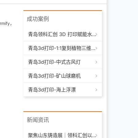
成功案例
ify，
青岛领科汇创 3D 打印赋能水下清洁机器人：突破传统制造，深耕海洋智能装备新场景
青岛3d打印-1:1复刻植物三维模型
青岛3d打印-中式古风灯
青岛3d打印-矿山球磨机
青岛3d打印-海上浮漂
新闻资讯
聚焦山东铸造展｜领科汇创以 3D 打印技术赋能铸造模具革新