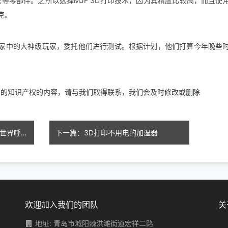
轮等零部件。之所以选择MJF 3D打印技术，因为其精度比较高，而且使
克。
玩家中的大神级玩家，委托他们进行测试。根据计划，他们打算今年晚些
您的知识产权的内容，请与我们取得联系，我们会及时修改或删除
上一篇：复活节岛火灾后，扫描世界呼吁大家扫描多扫描文物、古迹
下一篇：3D打印不用电的加湿器
欢迎加入我们的团队
关
地址: 青岛市城阳棘洪滩街道宏祥二路