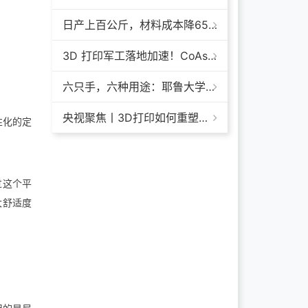
日产上百公斤，材料成本降65%+，领科汇创FGF颗粒料3D打印机
3D 打印军工落地加速！CoAspire 入选美军 FAMM 导弹项目，RAACM 巡航导弹依托增材制造推进量产
六只手，六种用途：耶鲁大学开发成本仅几百美元的3D打印多功能假肢套装
央视聚焦丨3D打印如何重塑航天制造——1毫米
性化的定
过这个平
大舒适度