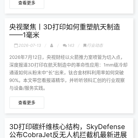
查看更多
央视聚焦丨3D打印如何重塑航天制造
——1毫米
2026-07-13
143
行业动态
2026年7月12日，央视财经以火箭推力室喷管为切入点，
深度报道3D打印在航天制造中的革命性应用：1mm级冷却
通道如何从粉末中"长"出来，钛合金材料利用率如何突破
90%。本文带您看报道精华，并听听领科汇创的行业观察
与设备/服务实践。
查看更多
3D打印碳纤维核心结构，SkyDefense
公布CobraJet反无人机拦截机最新进展