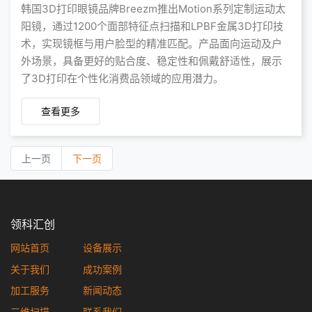
韩国3D打印眼镜品牌Breezm推出Motion系列定制运动太
阳镜，通过1200个面部特征点扫描和LPBF金属3D打印技
术，实现镜框与用户脸型的精准匹配。产品面向运动及户
外场景，具备更好的贴合度、稳定性和佩戴舒适性，展示
了3D打印在个性化消费品领域的应用潜力。
查看更多
上一页
下一页
领科汇创
网站首页
设备展示
关于我们
成功案例
加工服务
新闻动态
三维扫描
联系我们