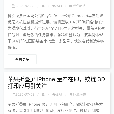
2026-07-08
143
行业动态
科罗拉多州国防公司SkyDefense公布CobraJet垂直起降
反无人机拦截机最新进展。该机型以3D打印碳纤维“核心”
为模块化基础，衍生出V4至VT10共五种型号，覆盖从轻型
拦截到重型母舰的任务需求。领科汇创认为，该案例体现
了3D打印在国防装备小批量、多型号、快速迭代制造中的
价值。
查看更多
苹果折叠屏 iPhone 量产在即，铰链 3D
打印应用引关注
2026-07-03
875
行业动态
苹果折叠屏 iPhone 预计 7 月下旬量产，铰链问题已基本
解决，其 3D 打印应用传闻引发行业关注。领科汇创解